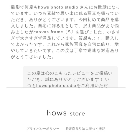
撮影で何度もhows photo studio さんにお世話になっ
ています。いつも素敵で思い出に残る写真を撮ってい
ただき、ありがとうございます。今回初めて商品を購
入しました。自宅に飾る用として、沢山商品があり悩
みましたがcanvas frame〔S〕を選びました。小さす
ぎず大きすぎず満足しています。質感もよく、購入し
てよかったです。これから家族写真を自宅に飾り、増
やしていきたいです。この度は丁寧で迅速な対応あり
がとうございました。
この度は心のこもったレビューをご投稿い
ただき、誠にありがとうございます！ い
つもhows photo studioをご利用いただ
き、また今回初めて商品をご購入いただけ
たこと、大変嬉しく思います♫キャンバス
フレームのサイズ感や質感にもご満足いた
だけて安心いたしました★ご家族のお写真
がこれから少しずつ増え、ご自宅で思い出
を楽しんでいただけましたら幸いです。今
後ともどうぞよろしくお願いいたしま
プライバシーポリシー
特定商取引法に基づく表記