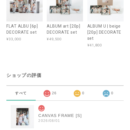
FLAT ALBU [6p]
ALBUM art [20p]
ALBUM U | beige
DECORATE set
DECORATE set
[20p] DECORATE
set
¥33,000
¥49,500
¥41,800
ショップの評価
すべて
26
0
0
CANVAS FRAME [S]
2026/08/01