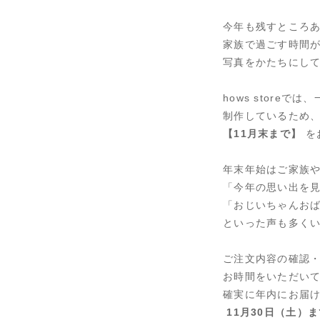
今年も残すところ
家族で過ごす時間
写真をかたちにし
hows storeで
制作しているため
【11月末まで】
を
年末年始はご家族
「今年の思い出を
「おじいちゃんお
といった声も多く
ご注文内容の確認
お時間をいただい
確実に年内にお届
11月30日（土）