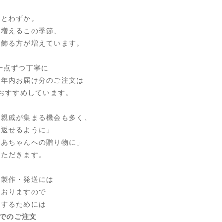
あとわずか。
が増えるこの季節、
て飾る方が増えています。
は、一点ずつ丁寧に
、年内お届け分のご注文は
おすすめしています。
や親戚が集まる機会も多く、
見返せるように」
ばあちゃんへの贈り物に」
いただきます。
・製作・発送には
ておりますので
けするためには
までの
ご注文