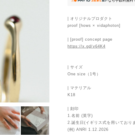
なら
手数料無料
| オリジナルプロダクト
proof [hows × vidaphoton]
| [proof] concept page
https://x.gd/v64K4
| サイズ
One size（1号）
| マテリアル
K18
| 刻印
1.名前 (英字)
2.誕生日(イギリス式を用いており
(例) ANRI 1.12.2026