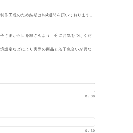
制作工程のため納期は約4週間を頂いております。
。
お子さまから目を離さぬよう十分にお気をつけくだ
環境設定などにより実際の商品と若干色合いが異な
0
/
30
0
/
30