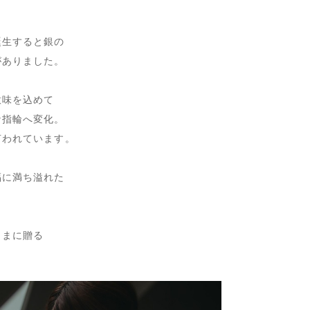
誕生すると銀の
がありました。
意味を込めて
な指輪へ変化。
言われています。
福に満ち溢れた
さまに贈る