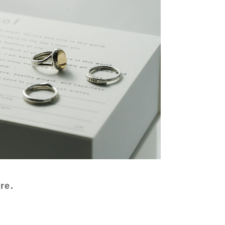
re.
る