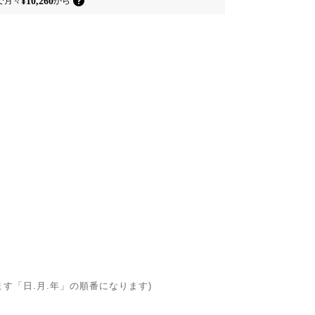
¥10,260
で
月々
から
ます「日.月.年」の順番になります)