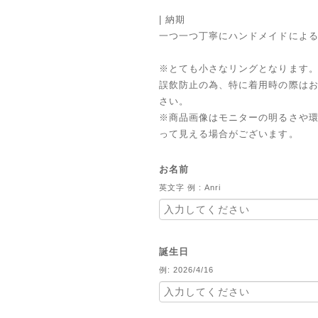
| 納期
一つ一つ丁寧にハンドメイドによる
※とても小さなリングとなります
誤飲防止の為、特に着用時の際は
さい。
※商品画像はモニターの明るさや
って見える場合がございます。
お名前
英文字 例 : Anri
誕生日
例: 2026/4/16