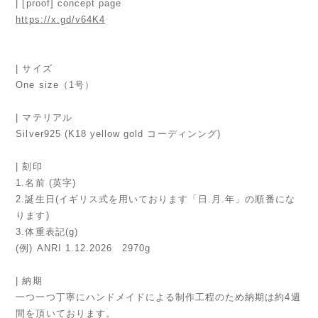
| [proof] concept page
https://x.gd/v64K4
| サイズ
One size（1号）
| マテリアル
Silver925 (K18 yellow gold コーディンング)
| 刻印
1.名前 (英字)
2.誕生日(イギリス式を用いております「日.月.年」の順番にな
ります)
3.体重表記(g)
(例) ANRI 1.12.2026 2970g
| 納期
一つ一つ丁寧にハンドメイドによる制作工程のため納期は約4週
間を頂いております。