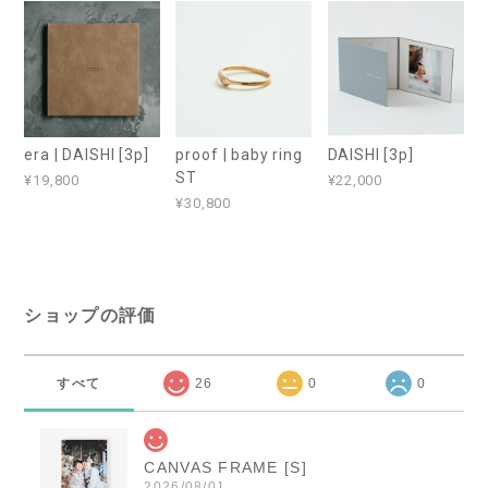
era | DAISHI [3p]
proof | baby ring
DAISHI [3p]
ST
¥19,800
¥22,000
¥30,800
ショップの評価
すべて
26
0
0
CANVAS FRAME [S]
2026/08/01