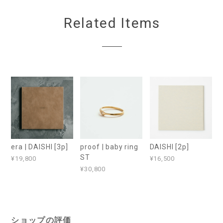
Related Items
era | DAISHI [3p]
proof | baby ring
DAISHI [2p]
ST
¥19,800
¥16,500
¥30,800
ショップの評価